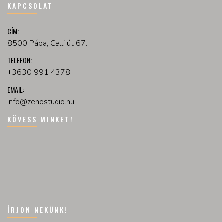
KAPCSOLAT
CÍM:
8500 Pápa, Celli út 67.
TELEFON:
+3630 991 4378
EMAIL:
info@zenostudio.hu
KÖVESS MINKET!
ÍRJON NEKÜNK!